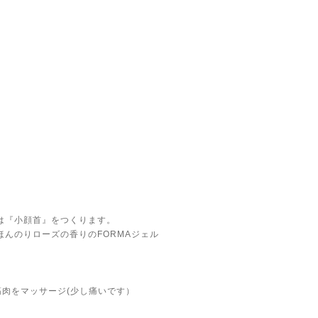
は『小顔首』をつくります。
んのりローズの香りのFORMAジェル
筋肉をマッサージ(少し痛いです）