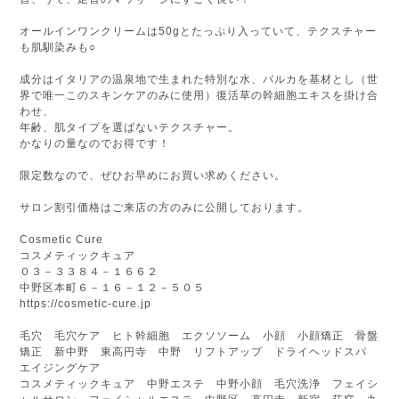
オールインワンクリームは50gとたっぷり入っていて、テクスチャー
も肌馴染みも○
成分はイタリアの温泉地で生まれた特別な水、パルカを基材とし（世
界で唯一このスキンケアのみに使用）復活草の幹細胞エキスを掛け合
わせ、
年齢、肌タイプを選ばないテクスチャー。
かなりの量なのでお得です！
限定数なので、ぜひお早めにお買い求めください。
サロン割引価格はご来店の方のみに公開しております。
Cosmetic Cure
コスメティックキュア
０３－３３８４－１６６２
中野区本町６－１６－１２－５０５
https://cosmetic-cure.jp
毛穴 毛穴ケア ヒト幹細胞 エクソソーム 小顔 小顔矯正 骨盤
矯正 新中野 東高円寺 中野 リフトアップ ドライヘッドスパ
エイジングケア
コスメティックキュア
中野エステ 中野小顔 毛穴洗浄 フェイシ